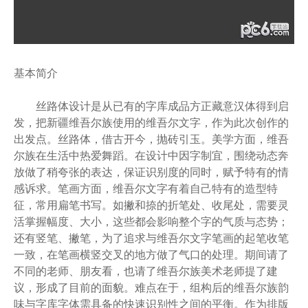
基本简介
丝路体设计是从已有的字库成品方正藏意汉体得到启
发，把新疆维吾尔族使用的维吾尔文字，作为此次创作的
出发点。丝路体，借古开今，抛砖引玉。美学方面，维吾
尔族在生活中热爱舞蹈。在设计中因字制宜，围绕动态奔
放做了稍夸张的表达，保证识别度的同时，赋予特有的情
感诉求。笔画方面，维吾尔文字有着自己特有的造型特
征，常用扁笔书写。如撇和捺的折笔处、收尾处，需要灵
活掌握幅度、大小，这些都会影响整个字的气质与态势；
还有竖笔、撇笔，为了追求与维吾尔文字笔画的起笔收笔
一致，在笔画横竖交叉的地方做了气口的处理。期间请了
不同的老师、朋友看，也请了维吾尔族美术老师提了建
议，形成了目前的面貌。难点在于，组构后的维吾尔族韵
味与字库字体需具备的快速识别性之间的平衡。作为排版