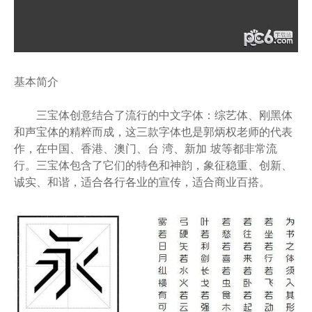
基本简介
三宝体创意结合了流行的中文字体：综艺体、刚黑体
和声宝体的精粹而成，这三款字体也是郭炳权老师的代表
作，在中国、香港、澳门、台 湾、新加 坡等都非常流
行。三宝体包含了它们的特色和神韵，象征稳重、创新、
诚实、和谐，适合各行各业的宣传，适合商业百搭。