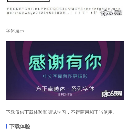
字体展示
下载仅供下载体验和测试学习，不得商用和正当使用。
下载体验