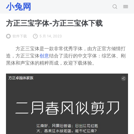
小兔网
方正三宝字体-方正三宝体下载
软件下载
5 月 14, 2023
方正三宝体是一款非常优秀字体，由方正官方倾情打
造，方正三宝体
创意
结合了流行的中文字体：综艺体、刚
黑体和声宝体的精粹而成，欢迎下载体验。