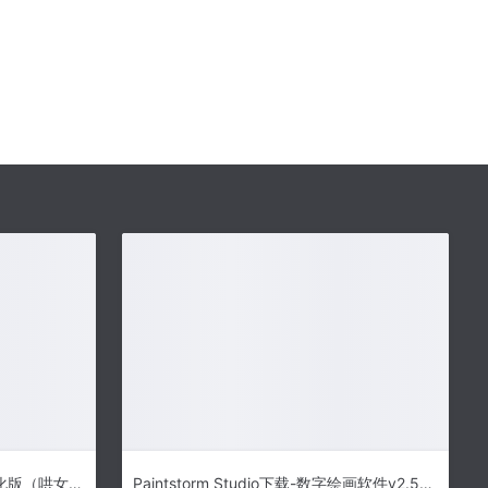
ugo tool 涂鸦 下载 1.39 绿色汉化版（哄女孩最佳工具,超级简单）-一个用来生成可以震动的GIF动画
Paintstorm Studio下载-数字绘画软件v2.50 官方版