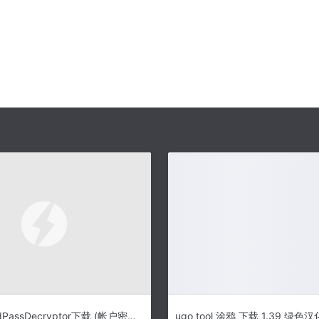
ThunderbirdPassDecryptor下载 (帐户密码恢复工具) 1.5 免安装版-一款帐户密码恢复工具