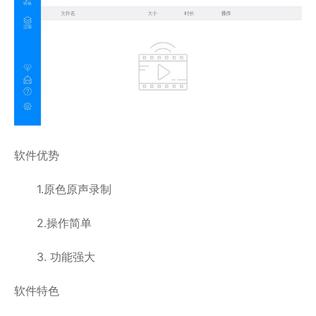
软件优势
1.原色原声录制
2.操作简单
3. 功能强大
软件特色