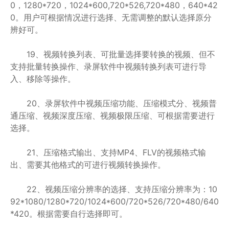
0，1280*720，1024*600,720*526,720*480，640*42
0。用户可根据情况进行选择、无需调整的默认选择原分
辨好可。
19、视频转换列表、可批量选择要转换的视频、但不
支持批量转换操作、录屏软件中视频转换列表可进行导
入、移除等操作。
20、录屏软件中视频压缩功能、压缩模式分、视频普
通压缩、视频深度压缩、视频极限压缩、可根据需要进行
选择。
21、压缩格式输出、支持MP4、FLV的视频格式输
出、需要其他格式的可进行视频转换操作。
22、视频压缩分辨率的选择、支持压缩分辨率为：10
92*1080/1280*720/1024*600/720*526/720*480/640
*420。根据需要自行选择即可。