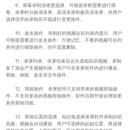
9、屏幕录制清淅度选择、可根据录制需要进行调
整、录屏时分标清录屏、高清录屏和极高清录屏、供用户
选择但开始录制后不能进行变更操作。
10、改名操作、录制好的视频会在列表内显示、用户
可根据需要进行改名操作、方便记忆、不要的视频可在列
表内进行移除操作，但不是真删除。
11、录屏列表、录屏结束后会生成相应的视频、录制
多了就会产生视频列表，用户可在录屏软件内进行播放、
剪辑、移除、改名等文件操作。
12、剪辑操作、录屏软件只支持简单的视频剪辑操
作、不支持复杂的视频剪辑操作。软件后期升级会增加更
多的剪辑功能。
13、剪辑位置的选择、知识兔选择录屏软件录制好的
高频、视频会自动播放、用户可选择的起如位置、再选择