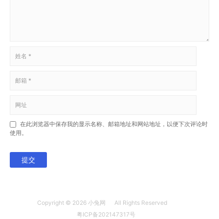
在此浏览器中保存我的显示名称、邮箱地址和网站地址，以便下次评论时
使用。
提交
Copyright © 2026
小兔网
All Rights Reserved
粤ICP备202147317号