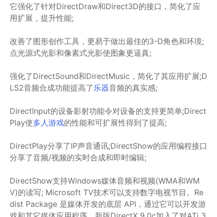
它强化了针对DirectDraw和Direct3D的接口，简化了应
用扩展，提升性能;
改善了图形创作工具，更易于做出最佳的3-D角色和环境;
点光源式光影和像素式光影使图象更逼真;
强化了DirectSound和DirectMusic，简化了其应用扩展;D
LS2音频合成功能提高了
乐器
音频的真实感;
DirectInput的设备影射功能令对设备的支持更简单;Direct
Play使
多人游戏
的性能和可扩展性得到了提高;
DirectPlay分享了IP声音通讯;DirectShow的应用编程接口
分享了音频/视频的实时合成和即时编辑;
DirectShow支持Windows媒体音频和视频(WMA和WM
V)的读写; Microsoft TV技术可以支持数字电视节目。Re
dist Package 是媒体开发的底层 API，通过它可以开发游
戏和其它媒体应用程序。新版DirectX 9.0c加入了对ATi 3