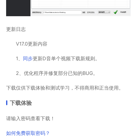
更新日志
V17.0更新内容
1、
同步
更新D音单个视频下载新规则。
2、优化程序并修复部分已知的BUG。
下载仅供下载体验和测试学习，不得商用和正当使用。
下载体验
请输入密码查看下载！
如何免费获取密码？