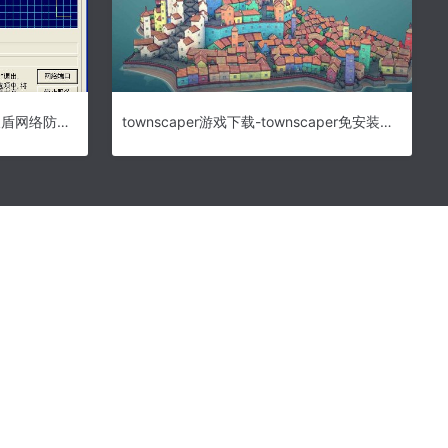
天盾网络防火墙下载 060520-天盾网络防火墙
townscaper游戏下载-townscaper免安装版中文版