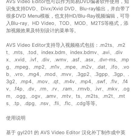
AVS Video Editor也可以作为简易DVD编著软件使用，知
识兔支持DVD、Divx/Xvid DVD、Blu-ray输出，并自带了
很多DVD Menu模板，也支持HD/Blu-Ray视频编辑，可导
入Blu-ray、HD Video、TOD、MOD、M2TS等格式，添
加视频效果及特别设计的菜单等。
AVS Video Editor支持导入视频格式包括：.m2ts、.m2
t、.mts、.tod、index.bdm、index.bdmv、.avi、.div
x、.xvid、.ivf、.div、.wmv、.asf、.asx、.dvr-ms、.mp
g、.mpeg、.mp2、.m1v、.mpe、.m2v、.dat、.ifo、.vo
b、.vro、.mg4、.mod、.mvv、.3gp2、.3gpp、.3gp、.
3g2、.mp4、.mov、.qt、.m4v、.mp4、.swf、.flv、.f4
v、.f4p、.dv、.rm、.rv、.ram、.rmvb、.ivr、.mkv、.og
m、.ogg、.ogv、.amv、.mtv、ts、.m2ts、.m2t、.mt
s、.tp、.dpg、.nsv、.fli、.flc、.cdg等等。
使用说明
基于 gyl201 的 AVS Video Editor 汉化补丁制作成中英