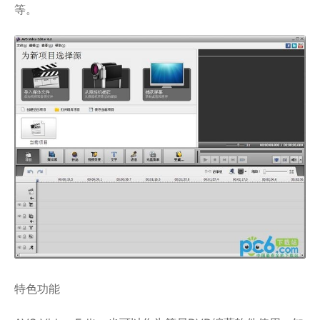
等。
特色功能