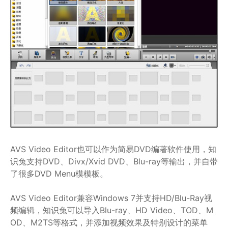
AVS Video Editor也可以作为简易DVD编著软件使用，知
识兔支持DVD、Divx/Xvid DVD、Blu-ray等输出，并自带
了很多DVD Menu模模板。
AVS Video Editor兼容Windows 7并支持HD/Blu-Ray视
频编辑，知识兔可以导入Blu-ray、HD Video、TOD、M
OD、M2TS等格式，并添加视频效果及特别设计的菜单