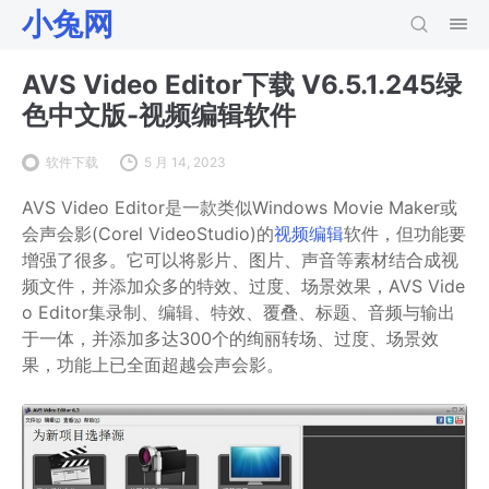
小兔网
AVS Video Editor下载 V6.5.1.245绿
色中文版-视频编辑软件
软件下载
5 月 14, 2023
AVS Video Editor是一款类似Windows Movie Maker或
会声会影(Corel VideoStudio)的
视频编辑
软件，但功能要
增强了很多。它可以将影片、图片、声音等素材结合成视
频文件，并添加众多的特效、过度、场景效果，AVS Vide
o Editor集录制、编辑、特效、覆叠、标题、音频与输出
于一体，并添加多达300个的绚丽转场、过度、场景效
果，功能上已全面超越会声会影。