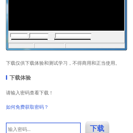
下载仅供下载体验和测试学习，不得商用和正当使用。
下载体验
请输入密码查看下载！
如何免费获取密码？