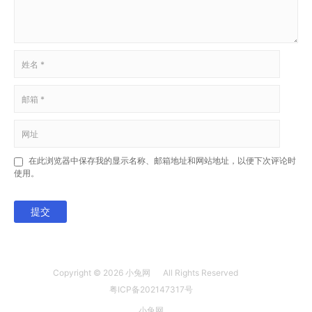
在此浏览器中保存我的显示名称、邮箱地址和网站地址，以便下次评论时
使用。
提交
Copyright © 2026
小兔网
All Rights Reserved
粤ICP备202147317号
小兔网