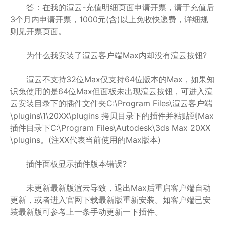
答：在我的渲云-充值明细页面申请开票，请于充值后
3个月内申请开票，1000元(含)以上免收快递费，详细规
则见开票页面。
为什么我安装了渲云客户端Max内却没有渲云按钮?
渲云不支持32位Max仅支持64位版本的Max，如果知
识兔使用的是64位Max但面板未出现渲云按钮，可进入渲
云安装目录下的插件文件夹C:\Program Files\渲云客户端
\plugins\1\20XX\plugins 拷贝目录下的插件并粘贴到Max
插件目录下C:\Program Files\Autodesk\3ds Max 20XX
\plugins。(注XX代表当前使用的Max版本)
插件面板显示插件版本错误?
未更新最新版渲云导致，退出Max后重启客户端自动
更新，或者进入官网下载最新版重新安装。如客户端已安
装最新版可参考上一条手动更新一下插件。