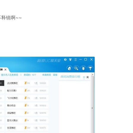
释镜啊~~