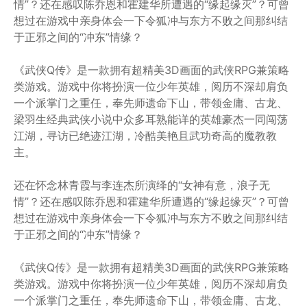
情”？还在感叹陈乔恩和霍建华所遭遇的“缘起缘灭”？可曾
想过在游戏中亲身体会一下令狐冲与东方不败之间那纠结
于正邪之间的“冲东”情缘？
《武侠Q传》是一款拥有超精美3D画面的武侠RPG兼策略
类游戏。游戏中你将扮演一位少年英雄，阅历不深却肩负
一个派掌门之重任，奉先师遗命下山，带领金庸、古龙、
梁羽生经典武侠小说中众多耳熟能详的英雄豪杰一同闯荡
江湖，寻访已绝迹江湖，冷酷美艳且武功奇高的魔教教
主。
还在怀念林青霞与李连杰所演绎的“女神有意，浪子无
情”？还在感叹陈乔恩和霍建华所遭遇的“缘起缘灭”？可曾
想过在游戏中亲身体会一下令狐冲与东方不败之间那纠结
于正邪之间的“冲东”情缘？
《武侠Q传》是一款拥有超精美3D画面的武侠RPG兼策略
类游戏。游戏中你将扮演一位少年英雄，阅历不深却肩负
一个派掌门之重任，奉先师遗命下山，带领金庸、古龙、