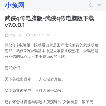
小兔网
武侠q传电脑版-武侠q传电脑版下载
v7.0.0.1
软件下载
5 月 14, 2023
武侠Q传电脑版一眼就看出就是国产比较盛行的武侠萌角
游戏，武侠Q传游戏基本原型大家都比较熟悉，游戏还是
有不错的玩点，只要不是tmd的卡牌。
游戏介绍
天下英雄出我辈，一入江湖岁月催。
皇图霸业谈笑中，不胜人间一场醉。
还在怀念林青霞与李连杰所演绎的“女神有意，浪子无