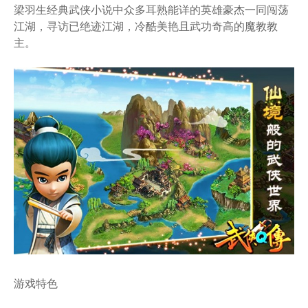
梁羽生经典武侠小说中众多耳熟能详的英雄豪杰一同闯荡
江湖，寻访已绝迹江湖，冷酷美艳且武功奇高的魔教教
主。
游戏特色