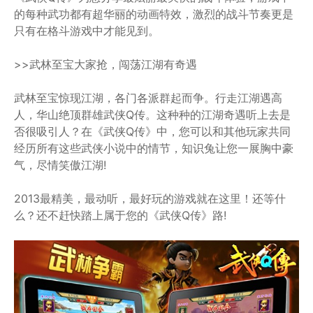
的每种武功都有超华丽的动画特效，激烈的战斗节奏更是
只有在格斗游戏中才能见到。
>>武林至宝大家抢，闯荡江湖有奇遇
武林至宝惊现江湖，各门各派群起而争。行走江湖遇高
人，华山绝顶群雄武侠Q传。这种种的江湖奇遇听上去是
否很吸引人？在《武侠Q传》中，您可以和其他玩家共同
经历所有这些武侠小说中的情节，知识兔让您一展胸中豪
气，尽情笑傲江湖!
2013最精美，最动听，最好玩的游戏就在这里！还等什
么？还不赶快踏上属于您的《武侠Q传》路!