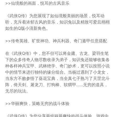
>>仙境般的画面，悦耳的古风音乐
《武侠Q传》为您展现了如仙境般美丽的场景，悦耳动
听，充斥着浓郁古风的音乐，知识兔以及精致可爱且栩栩
如生的Q版小清新角色。
>>传奇英雄、旷世神功、神兵利器、奇门遁甲任意搭配
在《武侠Q传》中，您不但可以将金庸、古龙、梁羽生笔
下的众多传奇人物尽数收录为弟子，知识兔还能够收集各
种各样神兵宝甲、武林绝学、奇门妙术，更可以按照小说
中的情节来进行独特的缘分组合。当杨过遇到了小龙女，
当东方不败参悟了葵花宝典，当全真七子熟习了天罡北斗
阵，倚天剑、屠龙刀、打狗棒、软猬甲……无穷的道具，
无尽的玩法。
>>华丽爽快，策略无穷的战斗体验
《武侠Q传》为您分享最炫丽最爽快的战斗体验，游戏中