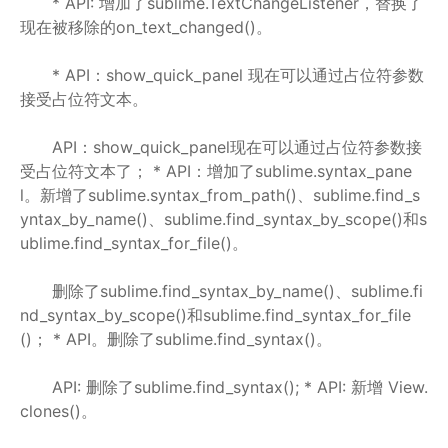
* API: 增加了sublime.TextChangeListener，替换了
现在被移除的on_text_changed()。
* API：show_quick_panel 现在可以通过占位符参数
接受占位符文本。
API：show_quick_panel现在可以通过占位符参数接
受占位符文本了； * API：增加了sublime.syntax_pane
l。新增了sublime.syntax_from_path()、sublime.find_s
yntax_by_name()、sublime.find_syntax_by_scope()和s
ublime.find_syntax_for_file()。
删除了sublime.find_syntax_by_name()、sublime.fi
nd_syntax_by_scope()和sublime.find_syntax_for_file
()； * API。删除了sublime.find_syntax()。
API: 删除了sublime.find_syntax(); * API: 新增 View.
clones()。