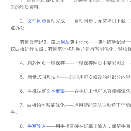
失的珍贵资料。
2、
文件同步
自动完成——自动同步，无需拷贝下载：
点办公。
有道云笔记3、路上
创意
随手记录——随时随地记录一
议白板进行拍照，有道笔记将对照片进行智能优化，轻松
4、精彩网页一键保存——一键保存网页中精彩图文，
5、增量式同步技术——只同步每次修改的那部分内容
6、手机端富
文本编辑
——在手机上也可以直接编辑含
7、白板拍照智能优化——运用智能算法自动矫正歪斜
手。
8、
手写输入
——用手指直接在屏幕上输入，保留手写