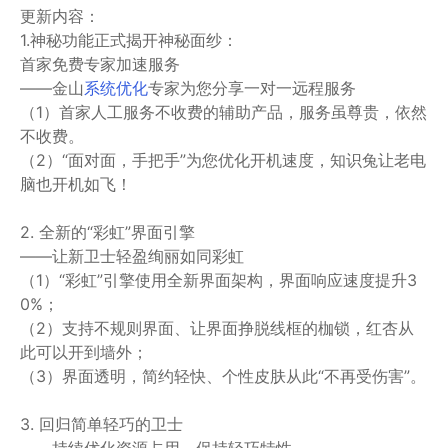
更新内容：
1.神秘功能正式揭开神秘面纱：
首家免费专家加速服务
——金山
系统优化
专家为您分享一对一远程服务
（1）首家人工服务不收费的辅助产品，服务虽尊贵，依然
不收费。
（2）“面对面，手把手”为您优化开机速度，知识兔让老电
脑也开机如飞！
2. 全新的“彩虹”界面引擎
——让新卫士轻盈绚丽如同彩虹
（1）“彩虹”引擎使用全新界面架构，界面响应速度提升3
0%；
（2）支持不规则界面、让界面挣脱线框的枷锁，红杏从
此可以开到墙外；
（3）界面透明，简约轻快、个性皮肤从此“不再受伤害”。
3. 回归简单轻巧的卫士
——持续优化资源占用，保持轻巧特性