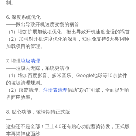
制。
6. 深度系统优化
——揪出导致开机速度变慢的祸首
（1）增加扩展加载项优化，揪出导致开机速度变慢的祸首
（2）加强对开机速度优化的深度，知识兔支持6大类14种
加载项目的管理。
7. 增强
垃圾清理
——垃圾去无踪，系统更洁净
（1）增加百度影音、多米音乐、Google地球等10余款件
的垃圾清理规则。
（2）痕迹清理、
注册表清理
借助“彩虹”引擎，全面提升响
界面应效率。
8. 贴心功能，敬请期待正式版
—
这些还不是全部！卫士4.0还有贴心功能蓄势待发，正式版
本再揭神秘面纱