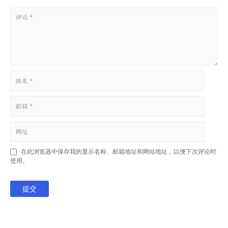
在此浏览器中保存我的显示名称、邮箱地址和网站地址，以便下次评论时
使用。
提交