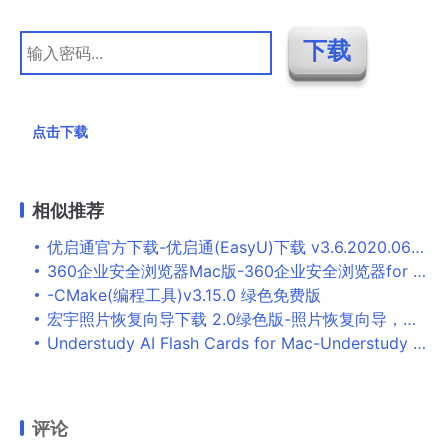
点击下载
相似推荐
优启通官方下载-优启通(EasyU)下载 v3.6.2020.0620官方版
360企业安全浏览器Mac版-360企业安全浏览器for Mac下载 V12.1.4000.50
-CMake(编程工具)v3.15.0 绿色免费版
宏宇照片恢复向导下载 2.0绿色版-照片恢复向导，可快速恢复被删除,
Understudy AI Flash Cards for Mac-Understudy AI Flash Cards Mac版下载 V1.0
评论