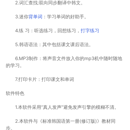
2.词汇查找:双向同步翻译中韩文。
3.迷你
背单词
：学习单词的好助手。
4.练 习：听选练习，回想练习，
打字练习
5.韩语语法：其中包括课文课后语法。
6.MP3制作：将声音文件放入你的mp3机中随时随地
的学习。
7.打印卡片：打印课文和单词
软件特色
1.本软件采用“真人发声”避免发声引擎的模糊不清。
2.本软件与《标准韩国语第一册(修订版)》教材同
步。