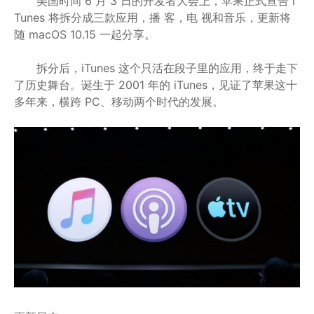
美国时间 6 月 3 日的开发者大会上，苹果正式宣告 i
Tunes 将拆分成三款应用，播 客，电 视和音乐，更新将
随 macOS 10.15 一起分享。
拆分后，iTunes 这个只活在段子里的应用，终于走下
了历史舞台。诞生于 2001 年的 iTunes，见证了苹果这十
多年来，横跨 PC、移动两个时代的发展。