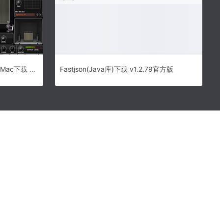
AmpliTube for mac-AmpliTube Mac下载 V4.0.2
Fastjson(Java库)下载 v1.2.79官方版