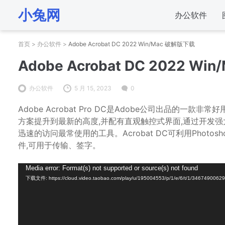
小兔网
办公软件
首页
>
办公软件
>
Adob​​e Acrobat DC 2022 Win/Mac 破解版下载
Adob​​e Acrobat DC 2022 
办公软件
5 月 15, 2023
0
Adobe Acrobat Pro DC是Adobe公司出品的一
方案提升到最新的高度,并配有直观触控式界面,通过开发
迅速的访问最常使用的工具。Acrobat DC可利用Phot
件,可用于传输、签字。
视
Media error: Format(s) not supported or source(s) not found
下载文件: https://cloud.video.taobao.com/play/u/195004553/p/1/e/6/t/1/346749006
频
播
放
器