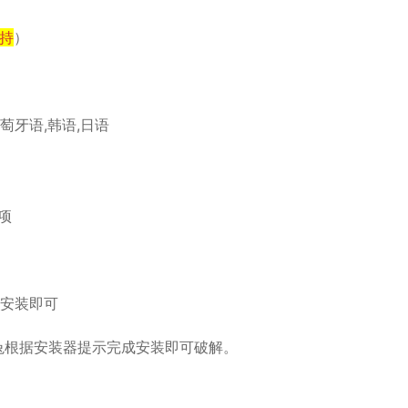
支持
）
葡萄牙语,韩语,日语
项
l安装即可
识兔根据安装器提示完成安装即可破解。