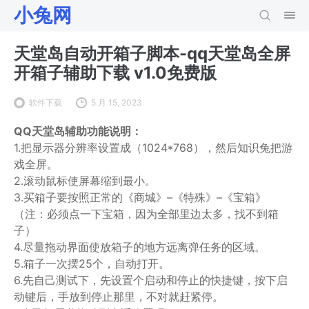
小兔网
天堂岛自动开箱子脚本-qq天堂岛全屏
开箱子辅助下载 v1.0免费版
软件下载
5 月 15, 2023
QQ天堂岛辅助功能说明：
1.把显示器分辨率设置成（1024*768），然后知识兔把游
戏全屏。
2.滚动鼠标使屏幕缩到最小。
3.买箱子要按照正常的《商城》–《特殊》–《宝箱》
（注：必须点一下宝箱，因为全部里边太多，找不到箱
子）
4.尽量拖动界面使放箱子的地方远离弹任务的区域。
5.箱子一次摆25个，自动打开。
6.先自己测试下，先设置个启动和停止的快捷键，按下启
动键后，手放到停止那里，不对就赶紧停。