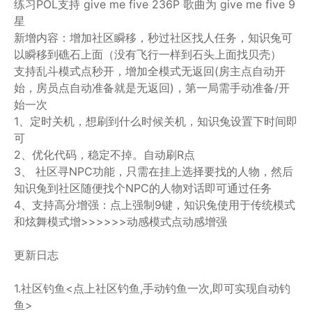
练习POL支持 give me five 236P 歌曲为 give me five 9
星
新增内容：增加社区瞬移，秒过社区找人任务，知识兔可
以瞬移到礁石上面（没有飞行一样到石头上面找贝壳）
支持乱斗模式点秒开，增加全模式无返回(房主点自动开
始，房员点自动准备就是无返回)，第一局需手动准备/开
始一次
1、定时关机，想刷到什么时候关机，知识兔设置下时间即
可
2、优化代码，稳定不掉。自动刷R点
3、 社区寻NPC功能，只需在挂上选择要找的人物，然后
知识兔到社区随便找个NPC的人物对话即可通过任务
4、支持高分增强：点上强制9键，知识兔使用于传统模式
和炫舞模式增>>>>>>动感模式点动感增强
更新日志
1.社区钓鱼<点上社区钓鱼,手动钓鱼一次,即可实现自动钓
鱼>