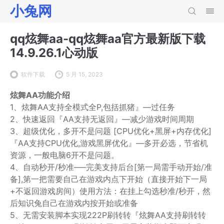
小兔网
qq炫舞aa-qq炫舞aa官方最新版下载
14.9.26.1心动版
软件下载
5 月 15, 2023
炫舞AA功能介绍
1、炫舞AA支持全模式全P,包括抓猪』—过任务
2、快速返回『AA支持无返回』—减少游戏时间周期
3、超级优化，多开不是问题 [CPU优化+黑屏+内存优化]
『AA支持CPU优化,游戏黑屏优化』—多开必选，节省机
资源，一般电脑6开不是问题。
4、自动秒开/秒准—–完美支持后台[第一局需手动开始/准
备],第一把需要自己在游戏内点下开始（直接开始下一局
+不返回游戏房间）使用方法：在挂上勾选秒准/秒开，然
后知识兔自己在游戏内按开始或准备
5、无需安装脚本实现222P刷转转『炫舞AA支持刷转转