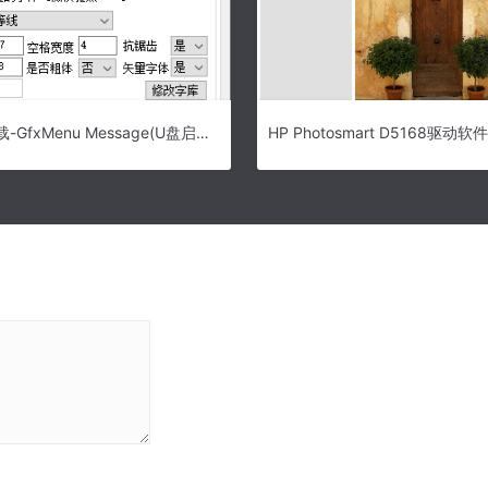
Message下载-GfxMenu Message(U盘启动盘制作工具) V2.0.3.625 绿色版