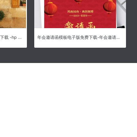
HP Photosmart D5168驱动软件下载 -hp d5168驱动
年会邀请函模板电子版免费下载-年会邀请函模板Word版下载 免费版