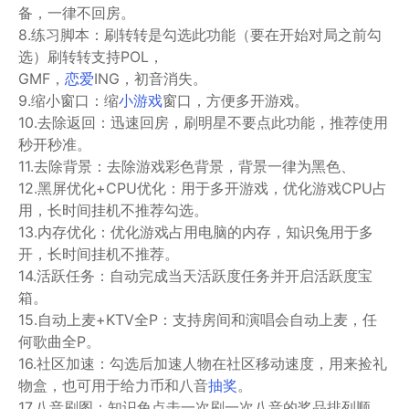
备，一律不回房。
8.练习脚本：刷转转是勾选此功能（要在开始对局之前勾
选）刷转转支持POL，
GMF，
恋爱
ING，初音消失。
9.缩小窗口：缩
小游戏
窗口，方便多开游戏。
10.去除返回：迅速回房，刷明星不要点此功能，推荐使用
秒开秒准。
11.去除背景：去除游戏彩色背景，背景一律为黑色、
12.黑屏优化+CPU优化：用于多开游戏，优化游戏CPU占
用，长时间挂机不推荐勾选。
13.内存优化：优化游戏占用电脑的内存，知识兔用于多
开，长时间挂机不推荐。
14.活跃任务：自动完成当天活跃度任务并开启活跃度宝
箱。
15.自动上麦+KTV全P：支持房间和演唱会自动上麦，任
何歌曲全P。
16.社区加速：勾选后加速人物在社区移动速度，用来捡礼
物盒，也可用于给力币和八音
抽奖
。
17.八音刷图：知识兔点击一次刷一次八音的奖品排列顺