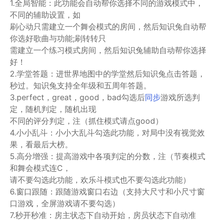
1.全局智能：此功能会自动帮你选择不同的游戏模式中，
不同的辅助设置，如
刷心动只需建立一个舞会模式的房间，然后知识兔自动帮
你选好歌曲与功能;刷转转只
需建立一个练习模式房间，然后知识兔辅助自动帮你选择
好！
2.学堂答题：进世界地图中的学堂然后知识兔点击答题，
秒过。知识兔支持全年级和五周年答题。
3.perfect，great，good，bad勾选后
同步
游戏所选判
定，随机判定，随机出现
不同的评分判定，注（抓住模式请点good）
4.小小乱斗：小小大乱斗勾选此功能，对局中没有视觉效
果，看最后大榜。
5.高分增强：提高游戏中各项判定的分数，注（节奏模式
和舞会模式连C，
请不要勾选此功能，欢乐斗模式也不要勾选此功能）
6.窗口跟随：跟随游戏窗口右边（支持大尺寸和小尺寸窗
口游戏，全屏游戏请不要勾选）
7.秒开秒准：房主状态下自动开始，房员状态下自动准