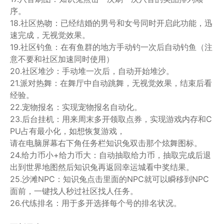
序。
18.社区热吻：已经结婚的男号和女号同时开启此功能，迅
速完成，无视觉效果。
19.社区钓鱼：在有鱼群的地方手动钓一次后自动钓鱼（注
意不要和社区加速同时使用）
20.社区堆沙：手动堆一次后，自动开始堆沙。
21.派对热舞：在舞厅中自动跳舞，无视觉效果，结束后看
经验。
22.宠物报名：实现宠物报名自动化。
23.后台挂机：用来周末多开领取点券，实现游戏内存和C
PU占有最小化，如想恢复游戏，
请在电脑屏幕右下角任务栏知识兔双击那个炫舞图标。
24.给力币小+给力币大：自动抽取给力币，抽取完成后退
出到世界地图然后知识兔再返回幸运城看中奖结果。
25.沙滩NPC：知识兔点击里面的NPC就可以瞬移到NPC
面前，一键找人秒过社区找人任务。
26.代练排名：用于多开选择每个号的排名状况。