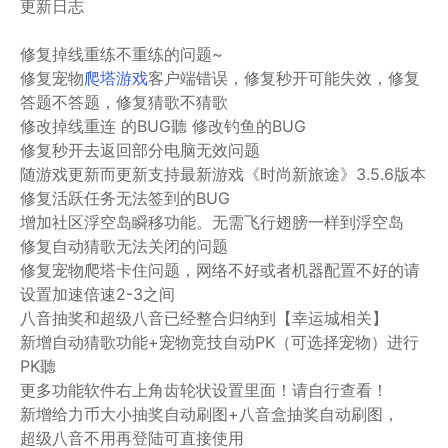
更新日志
修复掉线重练不重练的问题~
修复宠物
爬塔游戏
客户端错误，修复秒开可能失效，修复
答题不答题，修复猜歌不猜歌
修改掉线重连 的BUG聽 修改钓鱼的BUG
修复秒开去返回部分电脑无效问题
随游戏更新而更新支持最新游戏《时尚新旅途》3.5.6版本
修复活跃任务无法签到的BUG
增加社区浮空岛瞬移功能。无需飞行翅膀一样到浮空岛
修复自动猜歌无法关闭的问题
修复宠物爬塔卡住问题，网络不好或者机器配置不好的请
设置加速倍速2-3之间
八音抽奖和超级八音已经整合归纳到【幸运城相关】
新增自动猜歌功能+宠物竞技自动PK（可选择宠物）进行
PK聽
更多功能软件右上角齿轮状设置里面！请自行查看！
新增给力币大小抽奖自动刷图+八音盒抽奖自动刷图，
超级八音不用再登陆可直接使用