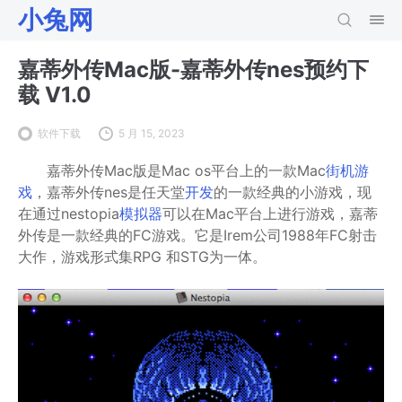
小兔网
嘉蒂外传Mac版-嘉蒂外传nes预约下
载 V1.0
软件下载
5 月 15, 2023
嘉蒂外传Mac版是Mac os平台上的一款Mac
街机游
戏
，嘉蒂外传nes是任天堂
开发
的一款经典的小游戏，现
在通过nestopia
模拟器
可以在Mac平台上进行游戏，嘉蒂
外传是一款经典的FC游戏。它是Irem公司1988年FC射击
大作，游戏形式集RPG 和STG为一体。