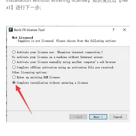
installation without entering license】知识兔点击【Ne
xt】进行下一步;