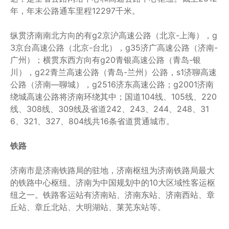
年，年末公路通车里程12297千米。
纵贯济南南北方向的有g2京沪高速公路（北京-上海），g
3京台高速公路（北京-台北），g35济广高速公路（济南-
广州）；横贯东西方向有g20青银高速公路（青岛-银
川），g22青兰高速公路（青岛-兰州）公路，s1济聊高速
公路（济南—聊城），g2516济东高速公路；g2001济南
绕城高速公路将济南环绕其中；国道104线、105线、220
线、308线、309线及省道242、243、244、248、31
6、321、327、804线共16条省道贯通城市。
铁路
济南市是济南铁路局的驻地，济南枢纽为济南铁路局最大
的铁路中心枢纽。济南为中国规划中的10大区域性客运枢
纽之一。铁路客运站有济南站、济南东站、济南西站、章
丘站、章丘北站、大明湖站、莱芜东站等。