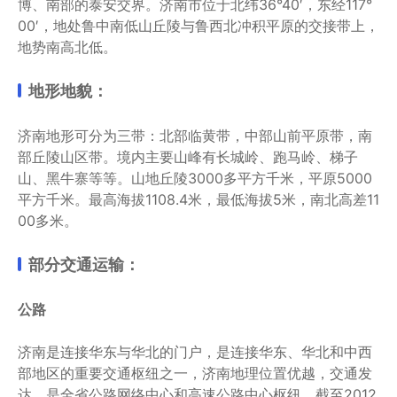
博、南部的泰安交界。济南市位于北纬36°40′，东经117°
00′，地处鲁中南低山丘陵与鲁西北冲积平原的交接带上，
地势南高北低。
地形地貌：
济南地形可分为三带：北部临黄带，中部山前平原带，南
部丘陵山区带。境内主要山峰有长城岭、跑马岭、梯子
山、黑牛寨等等。山地丘陵3000多平方千米，平原5000
平方千米。最高海拔1108.4米，最低海拔5米，南北高差11
00多米。
部分交通运输：
公路
济南是连接华东与华北的门户，是连接华东、华北和中西
部地区的重要交通枢纽之一，济南地理位置优越，交通发
达，是全省公路网络中心和高速公路中心枢纽。截至2012