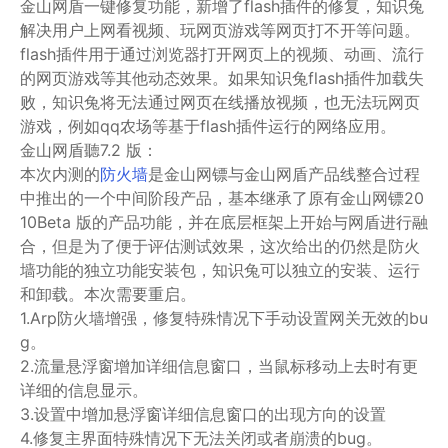
金山网盾一键修复功能，新增了flash插件的修复，知识兔
解决用户上网看视频、玩网页游戏等网页打不开等问题。
flash插件用于通过浏览器打开网页上的视频、动画、流行
的网页游戏等其他动态效果。如果知识兔flash插件加载失
败，知识兔将无法通过网页在线播放视频，也无法玩网页
游戏，例如qq农场等基于flash插件运行的网络应用。
金山网盾聽7.2 版：
本次内测的
防火墙
是金山网镖与金山网盾产品线整合过程
中推出的一个中间阶段产品，基本继承了原有金山网镖20
10Beta 版的产品功能，并在底层框架上开始与网盾进行融
合，但是为了便于评估测试效果，这次给出的仍然是防火
墙功能的独立功能安装包，知识兔可以独立的安装、运行
和卸载。本次需要重启。
1.Arp防火墙增强，修复特殊情况下手动设置网关无效的bu
g。
2.流量悬浮窗增加详细信息窗口，当鼠标移动上去时有更
详细的信息显示。
3.设置中增加悬浮窗详细信息窗口的出现方向的设置
4.修复主界面特殊情况下无法关闭或者崩溃的bug。